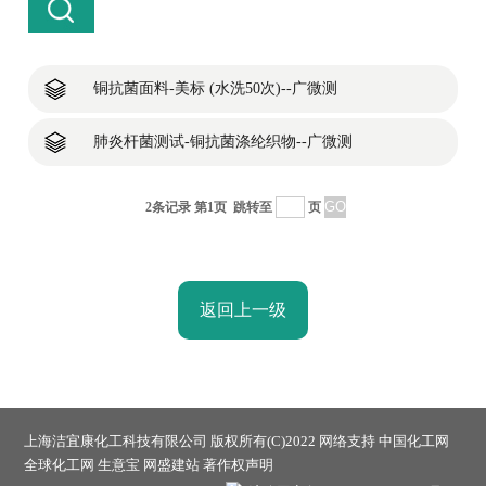
铜抗菌面料-美标 (水洗50次)--广微测
肺炎杆菌测试-铜抗菌涤纶织物--广微测
2条记录 第1页
跳转至
页
返回上一级
上海洁宜康化工科技有限公司
版权所有(C)2022 网络支持
中国化工网
全球化工网
生意宝
网盛建站
著作权声明