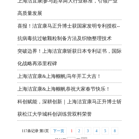
上海洁宜康|参与起草两大行业标准，引领产业
高质量发展
喜报！洁宜康马正升博士获国家发明专利授权--
抗病毒抗过敏颗粒制备方法及织物整理技术
突破边界！上海洁宜康斩获日本专利证书，国际
化战略再添里程碑
上海洁宜康&上海帼帆|马年开工大吉！
上海洁宜康&上海帼帆恭祝大家春节快乐！
科创赋能，深耕创新｜上海洁宜康马正升博士斩
获松江大学城科创训练营双料荣誉
117条记录 第1页
下一页
1
2
3
4
5
8